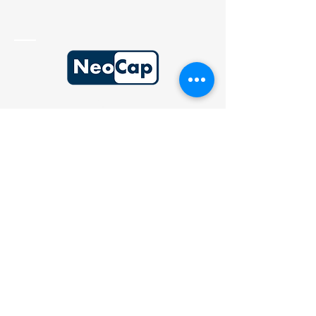
Cessions
Acquisitions
Levées de fonds
Contact
46, rue du Président Edouard Herriot
69002 Lyon | France
Frank RICHARD
Mail : frichard@neocap-conseil.fr
Hugo DELPLACE