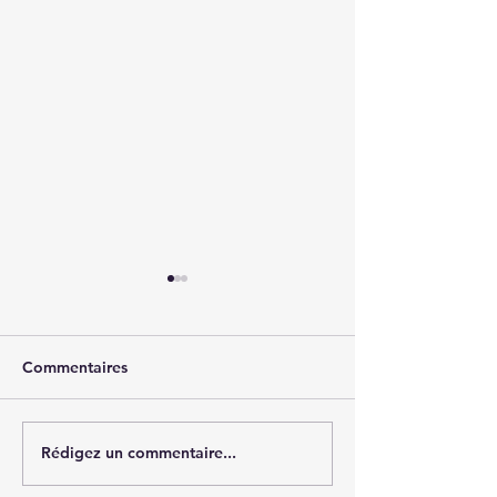
Commentaires
Cession - MCO 
Rédigez un commentaire...
Cession - Edition de
logiciels