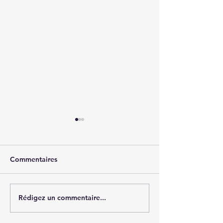
Commentaires
Cession - MCO 
Rédigez un commentaire...
Cession - Edition de
logiciels