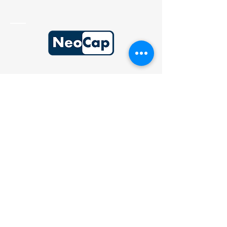
Cessions
Acquisitions
Levées de fonds
Contact
46, rue du Président Edouard Herriot
69002 Lyon | France
Frank RICHARD
Mail : frichard@neocap-conseil.fr
Hugo DELPLACE
Mail :
hdelplace@neocap-conseil.fr