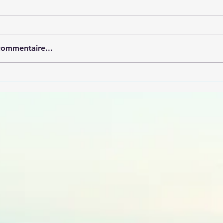
commentaire...
n - Agence digitale et
ment web