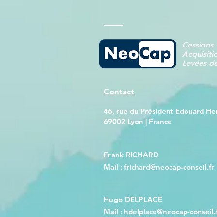
Cessions
Acquisiti
Levées d
Contact
46, rue du Président Edouard Her
69002 Lyon | France
Frank RICHARD
Mail : frichard@neocap-conseil.fr
Hugo DELPLACE
Mail :
hdelplace@neocap-conseil.