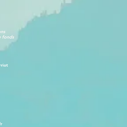
ons
e fonds
riot
fr