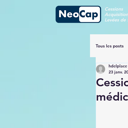
Cessions
Acquisitio
Levées de 
Tous les posts
hdelplace
23 janv. 2
Cessio
médic