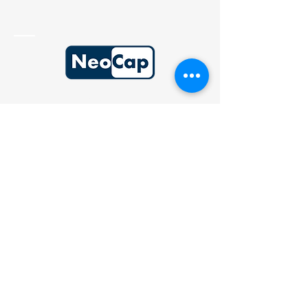
Cessions
Acquisitions
Levées de fonds
Contact
46, rue du Président Edouard Herriot
69002 Lyon | France
Frank RICHARD
Mail : frichard@neocap-conseil.fr
Hugo DELPLACE