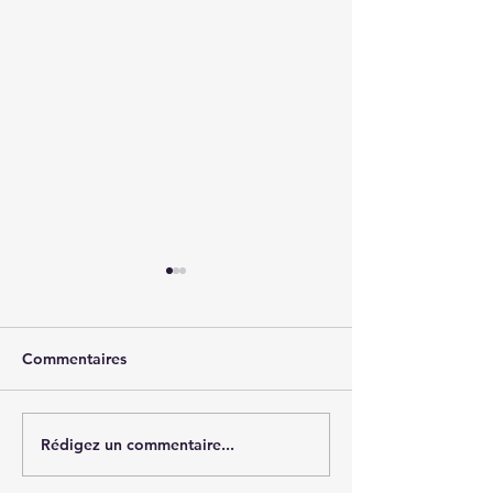
Commentaires
Cession - MCO 
Rédigez un commentaire...
Cession - Edition de
logiciels